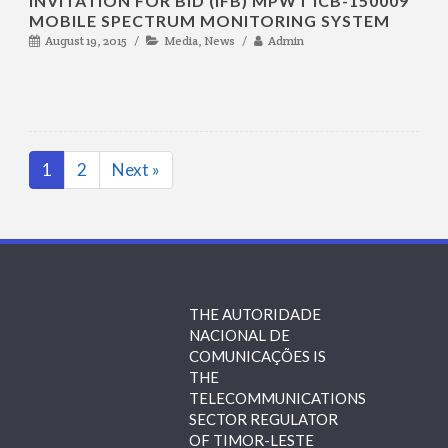
INVITATION FOR BID (IFB) MPWT ICB-150009
MOBILE SPECTRUM MONITORING SYSTEM
August 19, 2015
Media
,
News
Admin
1
2
Next »
Page
Page
THE AUTORIDADE
NACIONAL DE
COMUNICAÇÕES IS
THE
TELECOMMUNICATIONS
SECTOR REGULATOR
OF TIMOR-LESTE